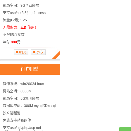
邮局空间：3G企业邮局
支持asp/net3.5/php/access
流量(G/月)：25
无需备案，立即使用！
不限IIS连接数
年付
880
元
门户III型
操作系统：win2003/Linux
网站空间：6000M
邮局空间：5G集团邮局
数据库空间：300M mysql或mssql
独立进程池
免费支持动易组件
支持asp/cgi/php/asp.net