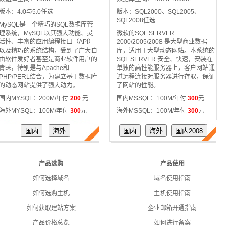
版本：4.0与5.0任选
版本：SQL2000、SQL2005、
SQL2008任选
MySQL是一个精巧的SQL数据库管
理系统，MySQL以其强大功能、灵
微软的SQL SERVER
活性、丰富的应用编程接口（API）
2000/2005/2008 是大型商业数据
以及精巧的系统结构，受到了广大自
库，适用于大型动态网站。本系统的
由软件爱好者甚至是商业软件用户的
SQL SERVER 安全、快速，安装在
青睐，特别是与Apache和
单独的高性能服务器上，客户网站通
PHP/PERL结合，为建立基于数据库
过远程连接对服务器进行存取，保证
的动态网站提供了强大动力。
了网站的性能。
国内MYSQL：200M/年付
200
元
国内MSSQL：100M/年付
300
元
海外MYSQL：100M/年付
300
元
海外MSSQL：100M/年付
300
元
产品选购
产品使用
如何选择域名
域名使用指南
如何选购主机
主机使用指南
如何获取建站方案
企业邮箱开通指南
产品价格总览
如何进行备案