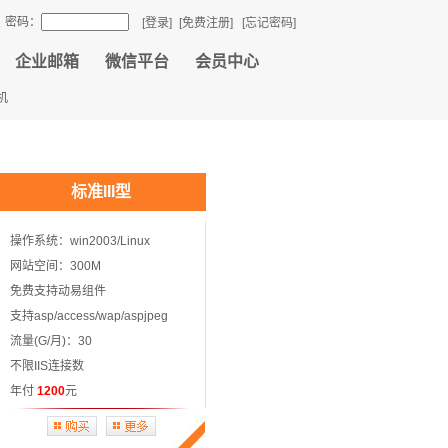
密码：
[登录]
[免费注册]
[忘记密码]
企业邮箱
微信平台
会员中心
机
标准III型
操作系统：win2003/Linux
网站空间：300M
免费支持动易组件
支持asp/access/wap/aspjpeg
流量(G/月)：30
不限IIS连接数
年付
1200
元