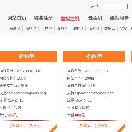
用户：
网站首页
域名注册
云主机
建站服务
虚拟主机
标准型
商务型
门户型
双线型
JSP型
海外型
数据库
VPS主
标准I型
标准II型
操作系统：win2003/Linux
操作系统：win2003/Linux
网站空间：100M
网站空间：200M
免费支持动易组件
免费支持动易组件
支持asp/access/wap/aspjpeg
支持asp/access/wap/aspjpeg
流量(G/月)：10
流量(G/月)：15
不限IIS连接数
不限IIS连接数
年付
500
元
年付
800
元