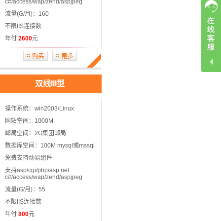
c#/access/wap/zend/aspjpeg
流量(G/月)：160
不限IIS连接数
年付
2600
元
双线III型
操作系统：win2003/Linux
网站空间：1000M
邮局空间：2G集团邮局
数据库空间：100M mysql或mssql
免费支持动易组件
支持asp/cgi/php/asp.net
c#/access/wap/zend/aspjpeg
流量(G/月)：55
不限IIS连接数
年付
800
元