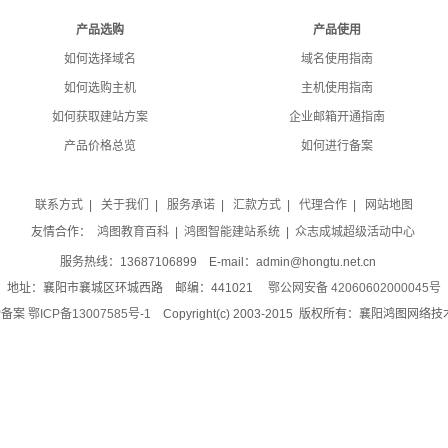
产品选购
产品使用
如何选择域名
域名使用指南
如何选购主机
主机使用指南
如何获取建站方案
企业邮箱开通指南
产品价格总览
如何进行备案
联系方式
|
关于我们
|
服务承诺
|
汇款方式
|
代理合作
|
网站地图
友情合作：
鸿图教育百科
|
鸿图智能建站系统
|
众志成城超级活动中心
服务热线：13687106899 E-mail：admin@hongtu.net.cn
地址：襄阳市襄城区环城西路 邮编：441021
鄂公网安备 42060602000045号
P备案
鄂ICP备13007585号-1
Copyright(c) 2003-2015 版权所有：襄阳鸿图